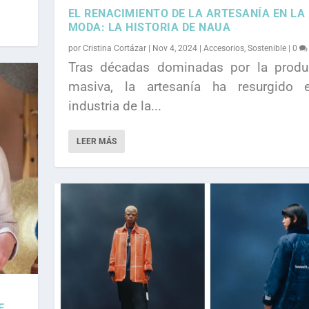
ble
dencias
oda
0
|
0
|
0
|
0
EL RENACIMIENTO DE LA ARTESANÍA EN LA
MODA: LA HISTORIA DE NAUA
por
Cristina Cortázar
|
Nov 4, 2024
|
Accesorios
,
Sostenible
|
0
Tras décadas dominadas por la produ
masiva, la artesanía ha resurgido 
industria de la...
LEER MÁS
E