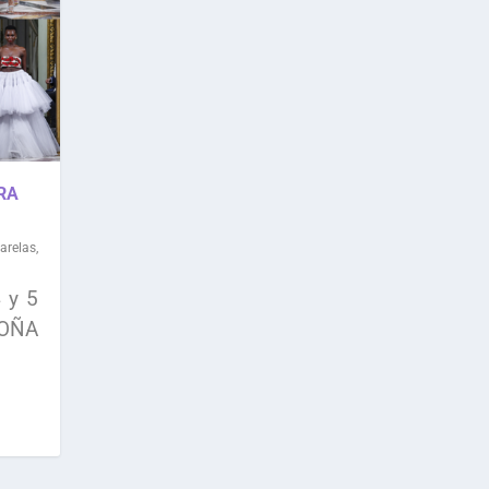
RA
arelas
,
 y 5
TOÑA