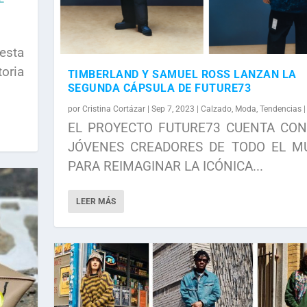
esta
oria
TIMBERLAND Y SAMUEL ROSS LANZAN LA
SEGUNDA CÁPSULA DE FUTURE73
por
Cristina Cortázar
|
Sep 7, 2023
|
Calzado
,
Moda
,
Tendencias
EL PROYECTO FUTURE73 CUENTA CON
JÓVENES CREADORES DE TODO EL M
PARA REIMAGINAR LA ICÓNICA...
LEER MÁS