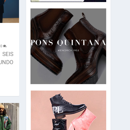
|
0
 SEIS
UNDO