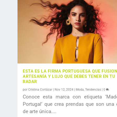
ESTA ES LA FIRMA PORTUGUESA QUE FUSIO
ARTESANÍA Y LUJO QUE DEBES TENER EN TU
RADAR
por
Cristina Cortázar
|
Nov 12, 2024
|
Moda
,
Tendencias
|
0
Conoce esta marca con etiqueta ‘Mad
Portugal’ que crea prendas que son una 
de arte única....
EL RENACIMIENTO DE LA ARTESANÍA 
LAS MUJERES QUE SE ESCONDEN DET
TIMBERLAND Y SAMUEL ROSS LANZA
ANGIE VASQUEZ: UNIENDO ARTE, MO
BIRKENSTOCK PRESENTA SU CAMPAÑ