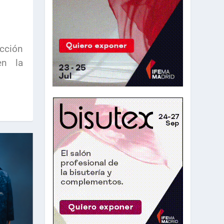
cción
en la