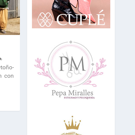
toño-
ón con